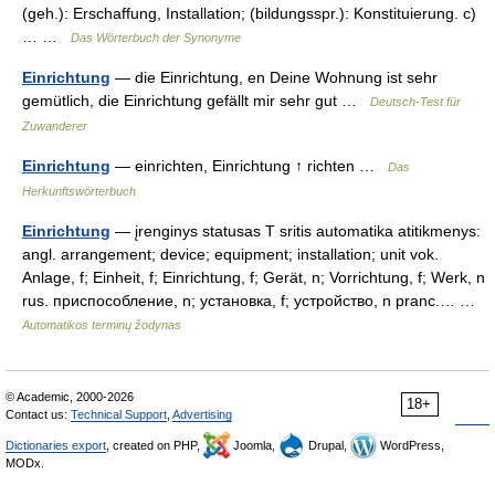
(geh.): Erschaffung, Installation; (bildungsspr.): Konstituierung. c)
… …
Das Wörterbuch der Synonyme
Einrichtung
— die Einrichtung, en Deine Wohnung ist sehr
gemütlich, die Einrichtung gefällt mir sehr gut …
Deutsch-Test für
Zuwanderer
Einrichtung
— einrichten, Einrichtung ↑ richten …
Das
Herkunftswörterbuch
Einrichtung
— įrenginys statusas T sritis automatika atitikmenys:
angl. arrangement; device; equipment; installation; unit vok.
Anlage, f; Einheit, f; Einrichtung, f; Gerät, n; Vorrichtung, f; Werk, n
rus. приспособление, n; установка, f; устройство, n pranc.… …
Automatikos terminų žodynas
© Academic, 2000-2026
18+
Contact us:
Technical Support
,
Advertising
Dictionaries export
, created on PHP,
Joomla,
Drupal,
WordPress,
MODx.