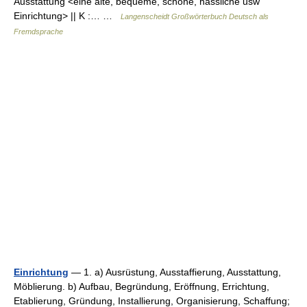
Ausstattung <eine alte, bequeme, schöne, hässliche usw
Einrichtung> || K :… …
Langenscheidt Großwörterbuch Deutsch als
Fremdsprache
Einrichtung
— 1. a) Ausrüstung, Ausstaffierung, Ausstattung,
Möblierung. b) Aufbau, Begründung, Eröffnung, Errichtung,
Etablierung, Gründung, Installierung, Organisierung, Schaffung;