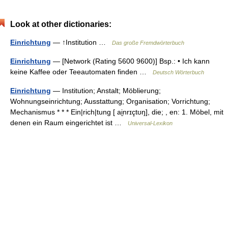
Look at other dictionaries:
Einrichtung
— ↑Institution …
Das große Fremdwörterbuch
Einrichtung
— [Network (Rating 5600 9600)] Bsp.: • Ich kann
keine Kaffee oder Teeautomaten finden …
Deutsch Wörterbuch
Einrichtung
— Institution; Anstalt; Möblierung;
Wohnungseinrichtung; Ausstattung; Organisation; Vorrichtung;
Mechanismus * * * Ein|rich|tung [ ai̮nrɪçtʊŋ], die; , en: 1. Möbel, mit
denen ein Raum eingerichtet ist …
Universal-Lexikon