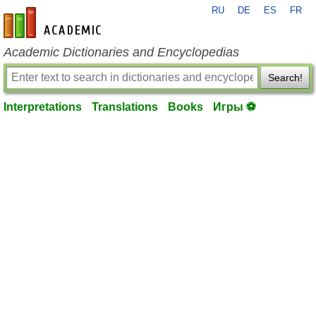
RU
DE
ES
FR
en-academic.com
Academic Dictionaries and Encyclopedias
Search!
Interpretations
Translations
Books
Игры ⚽