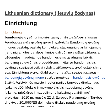
Lithuanian dictionary (lietuvių žodynas)
Einrichtung
Einrichtung
bandomųjų gyvūnų įmonės gamybinės
patalpos
statusas
Aprobuotas
sritis
gyvūnų gerovė
apibrėžtis
Bandomųjų gyvūnų
įmonės pastatų, pastatų kompleksų, stacionariųjų ar kilnojamųjų
įrenginių ar kitos patalpos, kurios gali būti ne visiškai uždaros ar
uždengtos, naudojamos bandomiesiems gyvūnams laikyti,
bandymų su gyvūnais procedūroms ir kitai su bandomaisiais
gyvūnais susijusiai veiklai vykdyti.
atitikmenys
:
angl.
establishment
vok.
Einrichtung
pranc.
établissement
ryšiai
:
susijęs terminas
–
bandomųjų gyvūnų įmonė
susijęs terminas
–
bandomasis gyvūnas
šaltinis
Valstybinės maisto ir veterinarijos tarnybos direktoriaus
įsakymo „Dėl Mokslo ir mokymo tikslais naudojamų gyvūnų
laikymo, priežiūros ir naudojimo reikalavimų patvirtinimo“
projektas;, 2010 m. rugsėjo 22 d. Europos Parlamento ir Tarybos
direktyva 2010/63/ES dėl mokslo tikslais naudojamų gyvūnų