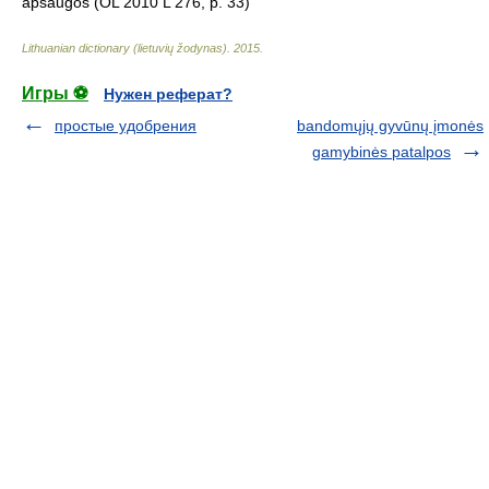
apsaugos (OL 2010 L 276, p. 33)
Lithuanian dictionary (lietuvių žodynas)
.
2015
.
Игры ⚽
Нужен реферат?
простые удобрения
bandomųjų gyvūnų įmonės
gamybinės patalpos